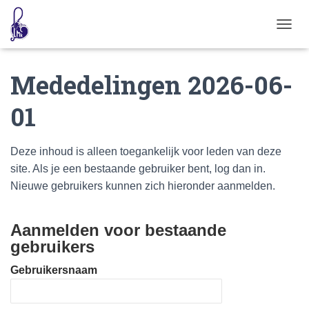
T
O
G
Mededelingen 2026-06-
G
L
E
01
N
A
V
Deze inhoud is alleen toegankelijk voor leden van deze
I
G
site. Als je een bestaande gebruiker bent, log dan in.
A
Nieuwe gebruikers kunnen zich hieronder aanmelden.
T
I
E
Aanmelden voor bestaande
gebruikers
Gebruikersnaam