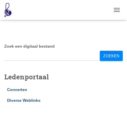
TOGG
NAVIG
Zoek een digitaal bestand
ZOEKEN
Ledenportaal
Concerten
Diverse Weblinks