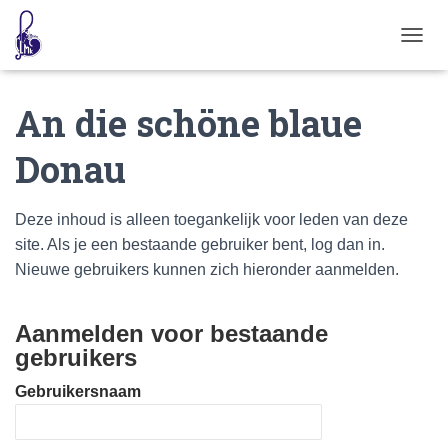
T
O
G
An die schöne blaue
G
L
E
Donau
N
A
V
Deze inhoud is alleen toegankelijk voor leden van deze
I
G
site. Als je een bestaande gebruiker bent, log dan in.
A
Nieuwe gebruikers kunnen zich hieronder aanmelden.
T
I
E
Aanmelden voor bestaande
gebruikers
Gebruikersnaam