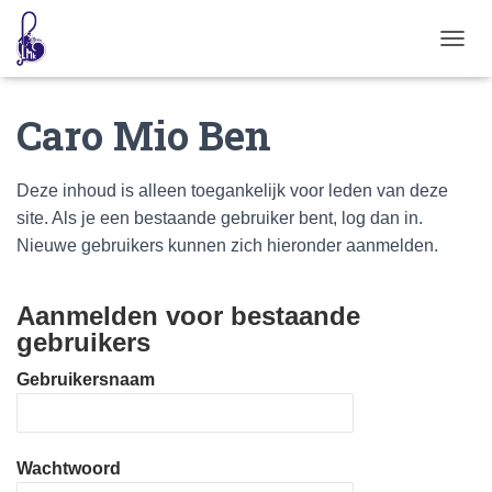
T
O
G
Caro Mio Ben
G
L
E
N
Deze inhoud is alleen toegankelijk voor leden van deze
A
site. Als je een bestaande gebruiker bent, log dan in.
V
I
Nieuwe gebruikers kunnen zich hieronder aanmelden.
G
A
T
Aanmelden voor bestaande
I
gebruikers
E
Gebruikersnaam
Wachtwoord