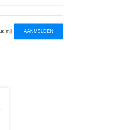
ud mij
,