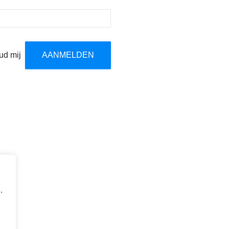
ud mij
,