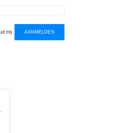
ud mij
,